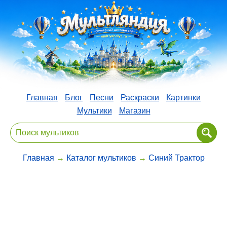
Главная
Блог
Песни
Раскраски
Картинки
Мультики
Магазин
Главная
→
Каталог мультиков
→
Синий Трактор