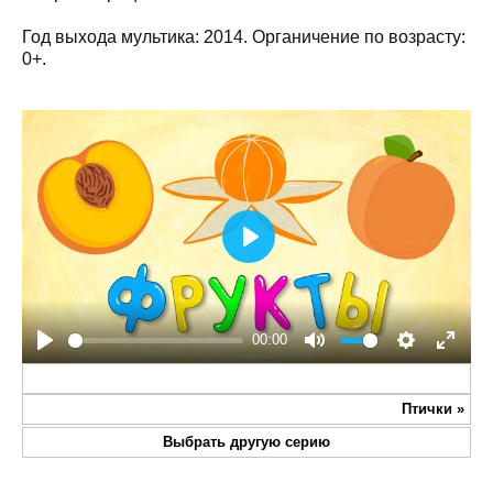
Год выхода мультика: 2014. Органичение по возрасту:
0+.
Play
00:00
Play
Mute
Settings
Enter
fullsc
Птички
»
Выбрать другую серию