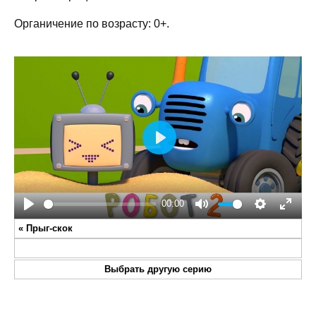
Органичение по возрасту: 0+.
Play
00:00
Play
Mute
Settings
Enter
«
Прыг-скок
fullsc
Выбрать другую серию