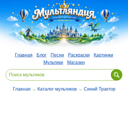
Главная
Блог
Песни
Раскраски
Картинки
Мультики
Магазин
Главная
→
Каталог мультиков
→
Синий Трактор