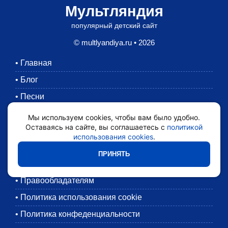
Мультляндия
популярный детский сайт
© multlyandiya.ru • 2026
•
Главная
•
Блог
•
Песни
•
Раскраски
Мы используем cookies, чтобы вам было удобно.
Оставаясь на сайте, вы соглашаетесь с
политикой
•
Картинки
использования cookies
.
•
Мультики
ПРИНЯТЬ
•
Обратная связь
•
Правообладателям
•
Политика использования cookie
•
Политика конфеденциальности