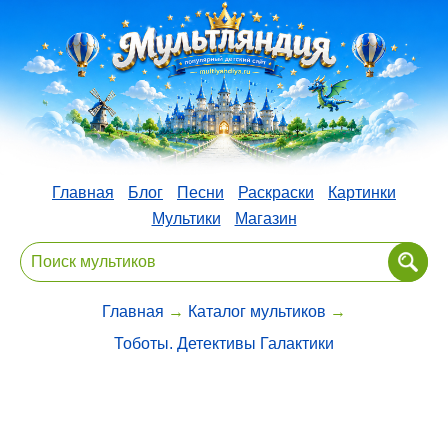
Главная
Блог
Песни
Раскраски
Картинки
Мультики
Магазин
Главная
→
Каталог мультиков
→
Тоботы. Детективы Галактики