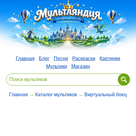
Главная
Блог
Песни
Раскраски
Картинки
Мультики
Магазин
Главная
→
Каталог мультиков
→
Виртуальный боец