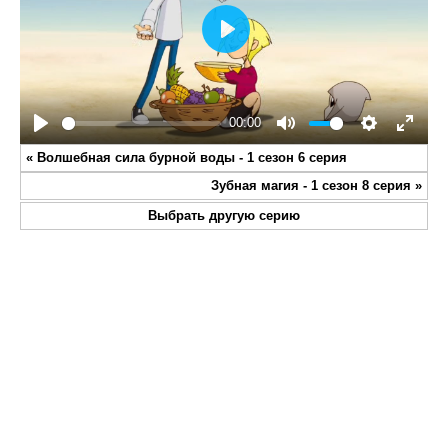
Play
00:00
Play
Mute
Settings
Enter
«
Волшебная сила бурной воды - 1 сезон 6 серия
fullsc
Зубная магия - 1 сезон 8 серия
»
Выбрать другую серию