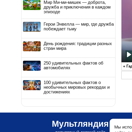
Мир Ми-ми-мишек — доброта,
дружба и приключения в каждом
эпизоде
Герои Энвелла — мир, где дружба
побеждает тьму
День рождения: традиции разных
стран мира
P
250 удивительных фактов об
«
Га
автомобилях
100 удивительных фактов о
необычных мировых рекордах и
достижениях
Мультляндия
Мы испо
популярный детский сайт