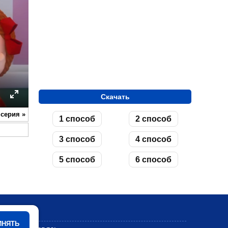
Скачать
ettings
Enter
 серия
»
1 способ
2 способ
fullscreen
3 способ
4 способ
5 способ
6 способ
Мультики
ИНЯТЬ