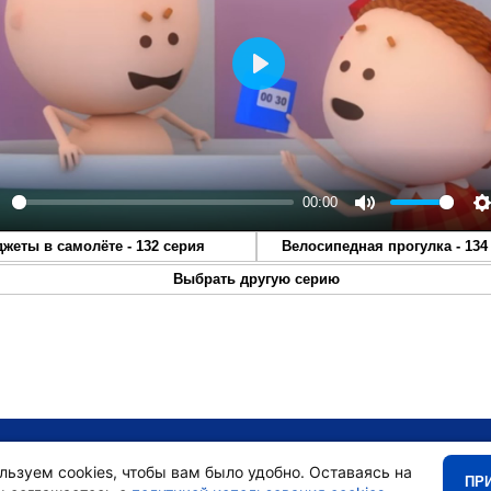
Play
00:00
lay
Mute
S
джеты в самолёте - 132 серия
Велосипедная прогулка - 134
Выбрать другую серию
•
Главная
•
льзуем cookies, чтобы вам было удобно. Оставаясь на
ПР