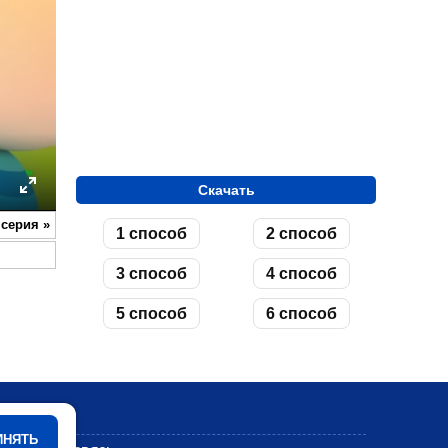
Скачать
ettings
Enter
 серия
»
1 способ
2 способ
fullscreen
3 способ
4 способ
5 способ
6 способ
Мультики
ИНЯТЬ