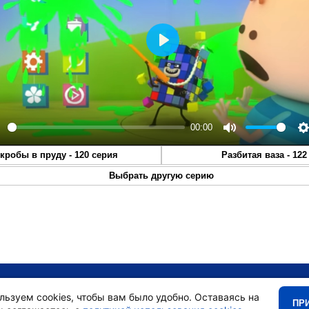
Play
00:00
lay
Mute
S
кробы в пруду - 120 серия
Разбитая ваза - 122
Выбрать другую серию
•
Главная
•
льзуем cookies, чтобы вам было удобно. Оставаясь на
ПР