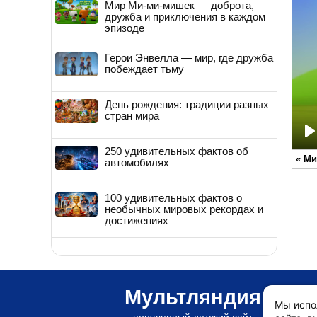
Мир Ми-ми-мишек — доброта,
дружба и приключения в каждом
эпизоде
Герои Энвелла — мир, где дружба
побеждает тьму
День рождения: традиции разных
стран мира
P
250 удивительных фактов об
«
Ми
автомобилях
100 удивительных фактов о
необычных мировых рекордах и
достижениях
Мультляндия
Мы испо
популярный детский сайт