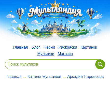
Главная
Блог
Песни
Раскраски
Картинки
Мультики
Магазин
Главная
→
Каталог мультиков
→
Аркадий Паровозов