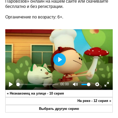
Паровозов» онлайн на нашем сайте или скачивайте
бесплатно и без регистрации.
Органичение по возрасту: 6+.
Play
00:00
Play
Mute
Settings
Enter
«
Незнакомец на улице - 10 серия
fullsc
На реке - 12 серия
»
Выбрать другую серию