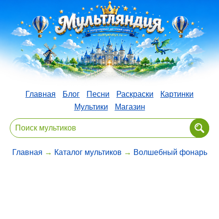
Главная
Блог
Песни
Раскраски
Картинки
Мультики
Магазин
Главная
→
Каталог мультиков
→
Волшебный фонарь