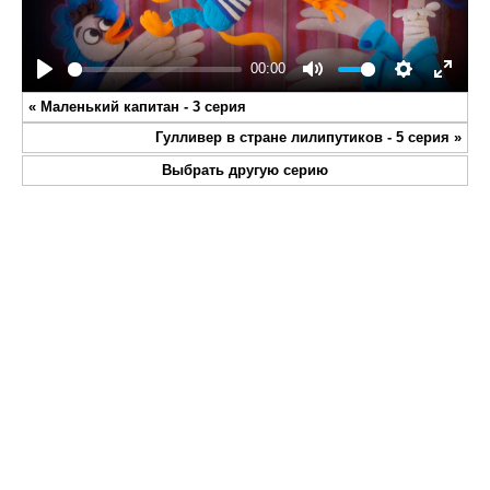
00:00
Play
Mute
Settings
Enter
«
Маленький капитан - 3 серия
fullsc
Гулливер в стране лилипутиков - 5 серия
»
Выбрать другую серию