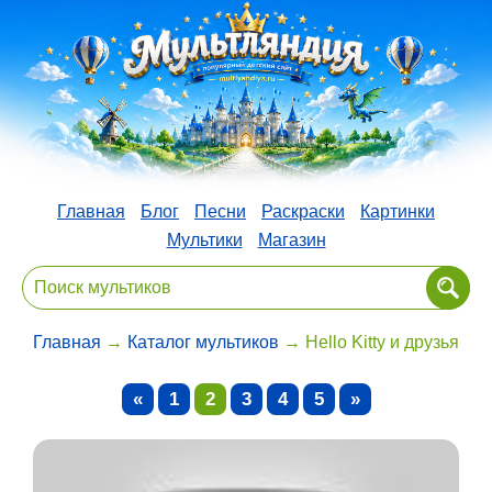
Главная
Блог
Песни
Раскраски
Картинки
Мультики
Магазин
Главная
→
Каталог мультиков
→ Hello Kitty и друзья
«
1
2
3
4
5
»