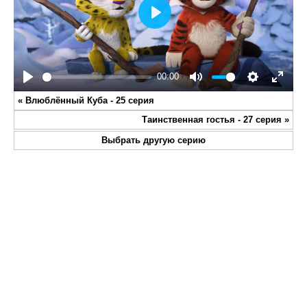
Play
00:00
Play
Mute
Settings
Enter
«
Влюблённый Куба - 25 серия
fullsc
Таинственная гостья - 27 серия
»
Выбрать другую серию