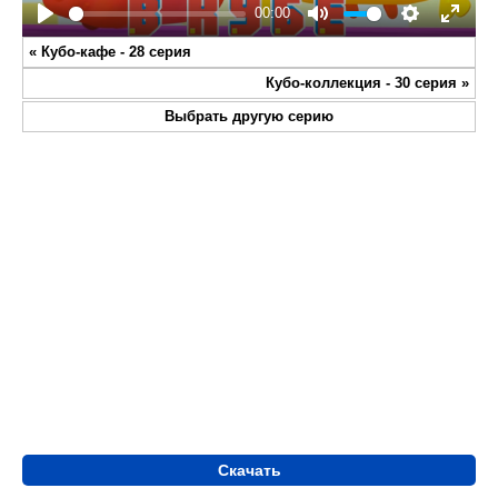
00:00
Play
Mute
Settings
Enter
«
Кубо-кафе - 28 серия
fullsc
Кубо-коллекция - 30 серия
»
Выбрать другую серию
Скачать