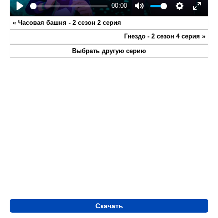
00:00
Play
Mute
Settings
Enter
«
Часовая башня - 2 сезон 2 серия
fullsc
Гнездо - 2 сезон 4 серия
»
Выбрать другую серию
Скачать