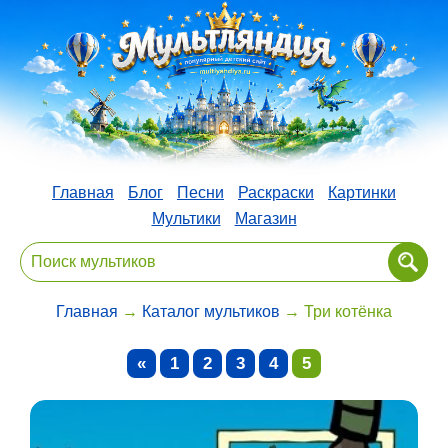
Главная
Блог
Песни
Раскраски
Картинки
Мультики
Магазин
Главная
→
Каталог мультиков
→ Три котёнка
«
1
2
3
4
5