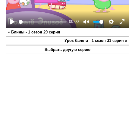
Play
00:00
Play
Mute
Settings
Enter
«
Блины - 1 сезон 29 серия
fullsc
Урок балета - 1 сезон 31 серия
»
Выбрать другую серию