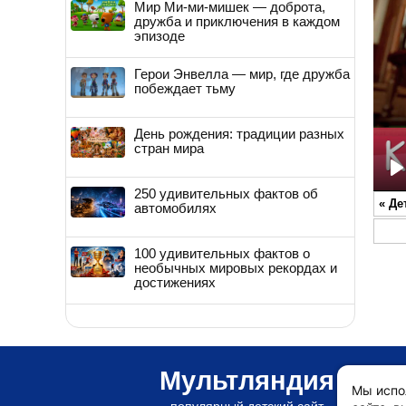
Мир Ми-ми-мишек — доброта,
дружба и приключения в каждом
эпизоде
Герои Энвелла — мир, где дружба
побеждает тьму
День рождения: традиции разных
стран мира
P
250 удивительных фактов об
«
Де
автомобилях
100 удивительных фактов о
необычных мировых рекордах и
достижениях
Мультляндия
Мы испо
популярный детский сайт