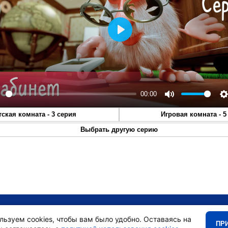
Play
00:00
lay
Mute
S
тская комната - 3 серия
Игровая комната - 5
Выбрать другую серию
•
Главная
•
льзуем cookies, чтобы вам было удобно. Оставаясь на
ПР