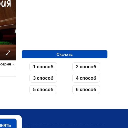
Скачать
ettings
Enter
 серия
»
1 способ
2 способ
fullscreen
3 способ
4 способ
5 способ
6 способ
Мультики
ИНЯТЬ