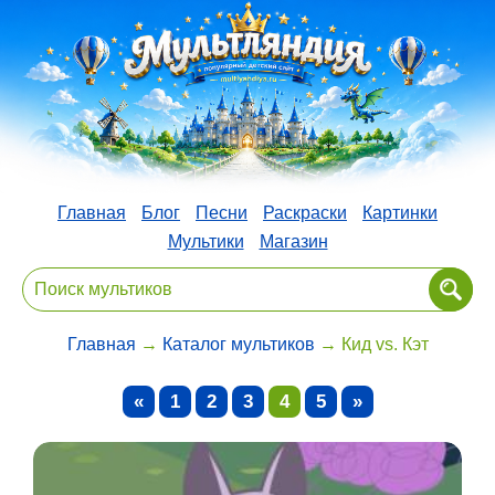
Главная
Блог
Песни
Раскраски
Картинки
Мультики
Магазин
Главная
→
Каталог мультиков
→ Кид vs. Кэт
«
1
2
3
4
5
»