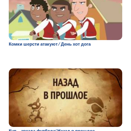
Комки шерсти атакуют ⁄ День хот дога
Куп – звезда футбола⁄ Назад в прошлое