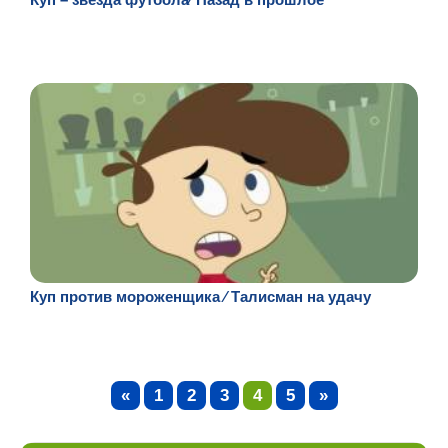
Куп против мороженщика ⁄ Талисман на удачу
«
1
2
3
4
5
»