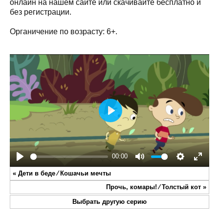
онлайн на нашем сайте или скачивайте бесплатно и
без регистрации.
Органичение по возрасту: 6+.
Play
00:00
Play
Mute
Settings
Enter
«
Дети в беде ⁄ Кошачьи мечты
fullsc
Прочь, комары! ⁄ Толстый кот
»
Выбрать другую серию