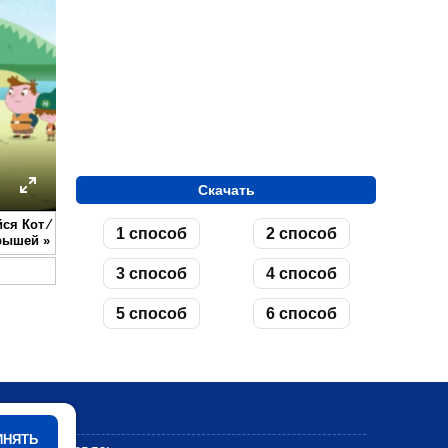
Скачать
ettings
Enter
ся Кот ⁄
1 способ
2 способ
fullscreen
рышей
»
3 способ
4 способ
5 способ
6 способ
Мультики
ИНЯТЬ