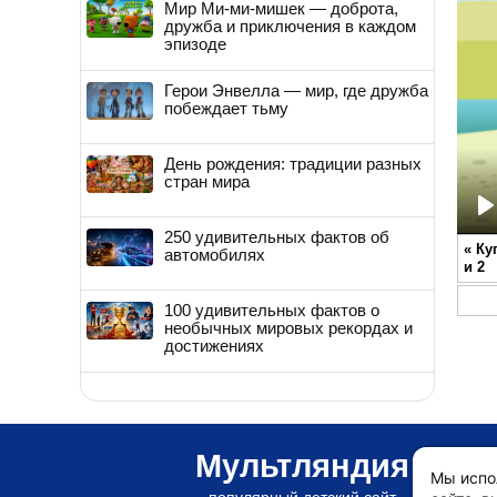
Мир Ми-ми-мишек — доброта,
дружба и приключения в каждом
эпизоде
Герои Энвелла — мир, где дружба
побеждает тьму
День рождения: традиции разных
стран мира
P
250 удивительных фактов об
«
Ку
автомобилях
и 2
100 удивительных фактов о
необычных мировых рекордах и
достижениях
Мультляндия
Мы испо
популярный детский сайт