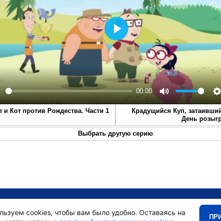
Play
00:00
lay
Mute
S
п и Кот против Рождества. Части 1
Крадущийся Куп, затаивший
День розыг
Выбрать другую серию
•
Главная
•
льзуем cookies, чтобы вам было удобно. Оставаясь на
ПР