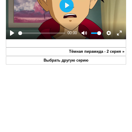
Play
00:00
Play
Mute
Settings
Enter
fullsc
Тёмная пирамида - 2 серия
»
Выбрать другую серию