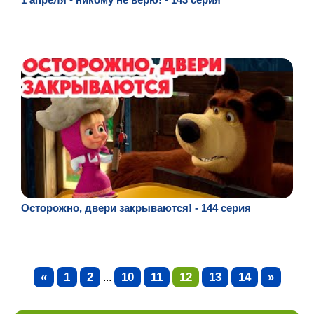
Осторожно, двери закрываются! - 144 серия
«
1
2
10
11
12
13
14
»
...