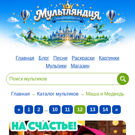
Главная
Блог
Песни
Раскраски
Картинки
Мультики
Магазин
Главная
→
Каталог мультиков
→ Маша и Медведь
«
1
2
10
11
12
13
14
»
...