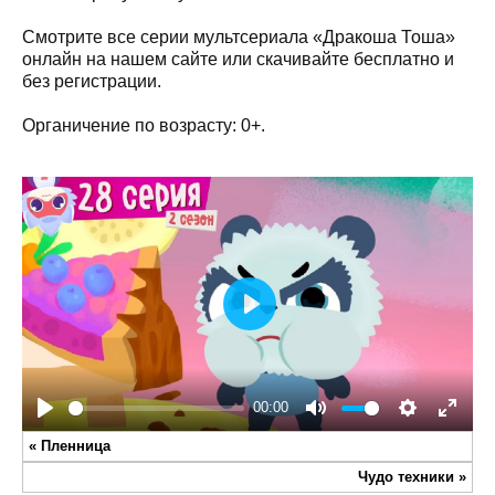
Смотрите все серии мультсериала «Дракоша Тоша»
онлайн на нашем сайте или скачивайте бесплатно и
без регистрации.
Органичение по возрасту: 0+.
Play
00:00
Play
Mute
Settings
Enter
«
Пленница
fullsc
Чудо техники
»