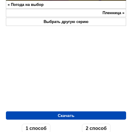
Play
Mute
Settings
Enter
«
Погода на выбор
fullsc
Пленница
»
Выбрать другую серию
Скачать
1 способ
2 способ