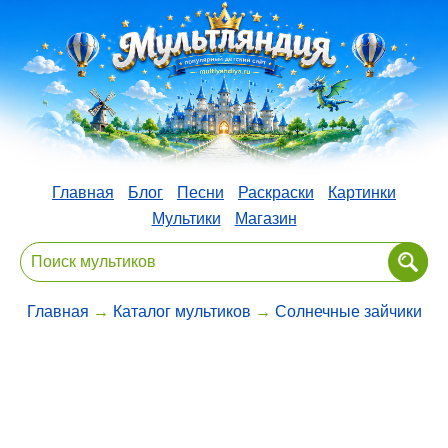
Главная
Блог
Песни
Раскраски
Картинки
Мультики
Магазин
Главная
→
Каталог мультиков
→
Солнечные зайчики