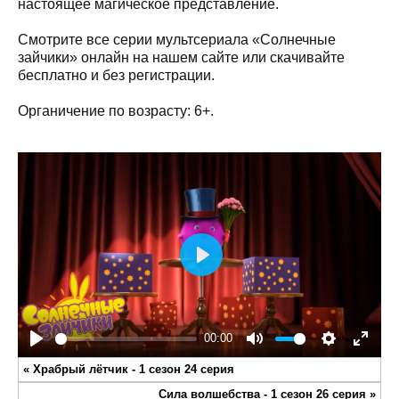
настоящее магическое представление.
Смотрите все серии мультсериала «Солнечные
зайчики» онлайн на нашем сайте или скачивайте
бесплатно и без регистрации.
Органичение по возрасту: 6+.
Play
00:00
Play
Mute
Settings
Enter
«
Храбрый лётчик - 1 сезон 24 серия
fullsc
Сила волшебства - 1 сезон 26 серия
»