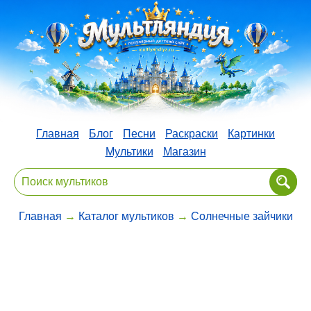
Главная
Блог
Песни
Раскраски
Картинки
Мультики
Магазин
Главная
→
Каталог мультиков
→
Солнечные зайчики