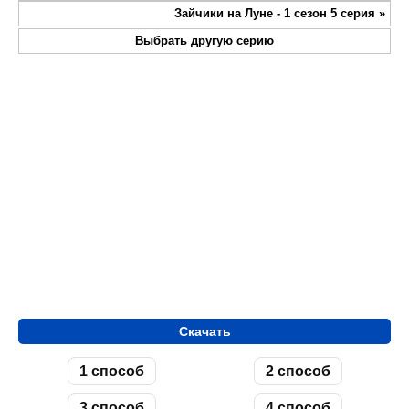
fullsc
Зайчики на Луне - 1 сезон 5 серия
»
Выбрать другую серию
Скачать
1 способ
2 способ
3 способ
4 способ