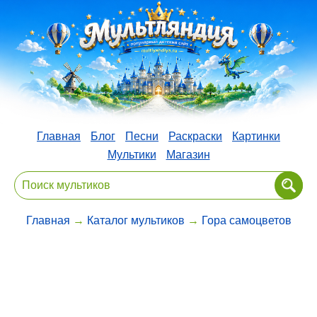
Главная
Блог
Песни
Раскраски
Картинки
Мультики
Магазин
Главная
→
Каталог мультиков
→
Гора самоцветов