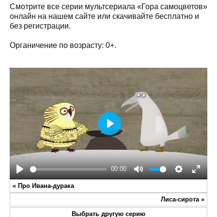
Смотрите все серии мультсериала «Гора самоцветов»
онлайн на нашем сайте или скачивайте бесплатно и
без регистрации.
Органичение по возрасту: 0+.
Play
00:00
Play
Mute
Settings
Enter
«
Про Ивана-дурака
fullsc
Лиса-сирота
»
Выбрать другую серию