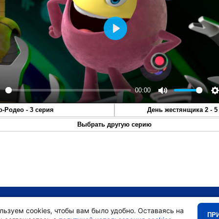
Play
00:00
lay
Mute
S
о-Родео - 3 серия
День жестянщика 2 - 5
Выбрать другую серию
•
Главная
•
льзуем cookies, чтобы вам было удобно. Оставаясь на
ПР