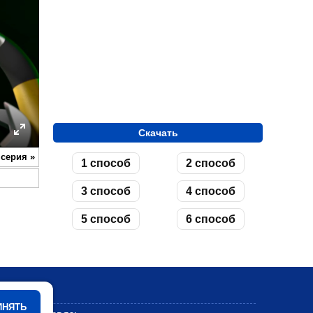
Скачать
ettings
Enter
 серия
»
1 способ
2 способ
fullscreen
3 способ
4 способ
5 способ
6 способ
Мультики
ИНЯТЬ