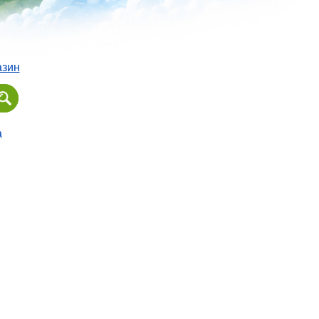
азин
а