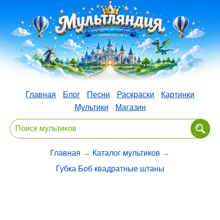
Главная
Блог
Песни
Раскраски
Картинки
Мультики
Магазин
Главная
→
Каталог мультиков
→
Губка Боб квадратные штаны