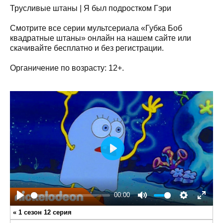
Трусливые штаны | Я был подростком Гэри
Смотрите все серии мультсериала «Губка Боб
квадратные штаны» онлайн на нашем сайте или
скачивайте бесплатно и без регистрации.
Органичение по возрасту: 12+.
Play
00:00
Play
Mute
Settings
Enter
«
1 сезон 12 серия
fullsc