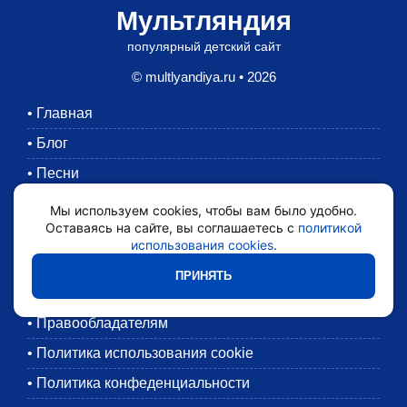
Мультляндия
популярный детский сайт
© multlyandiya.ru • 2026
•
Главная
•
Блог
•
Песни
•
Раскраски
Мы используем cookies, чтобы вам было удобно.
Оставаясь на сайте, вы соглашаетесь с
политикой
•
Картинки
использования cookies
.
•
Мультики
ПРИНЯТЬ
•
Обратная связь
•
Правообладателям
•
Политика использования cookie
•
Политика конфеденциальности