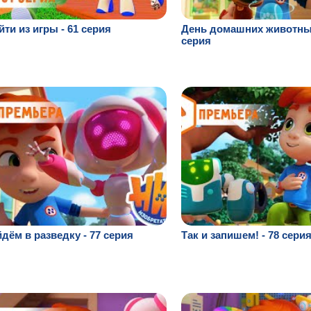
ти из игры - 61 серия
День домашних животных
серия
дём в разведку - 77 серия
Так и запишем! - 78 сери