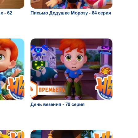
 - 62
Письмо Дедушке Морозу - 64 серия
я
День везения - 79 серия