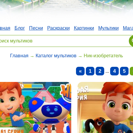
вная
Блог
Песни
Раскраски
Картинки
Мультики
Маг
Главная
→
Каталог мультиков
→ Ник-изобретатель
«
1
2
4
5
...