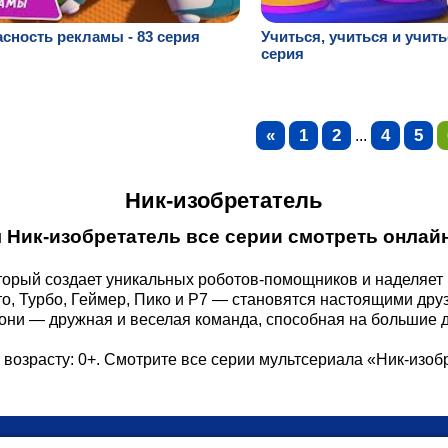
сность рекламы - 83 серия
Учиться, учиться и учитьс
серия
«
1
2
4
5
...
Ник-изобретатель
 Ник-изобретатель все серии смотреть онлайн
торый создает уникальных роботов-помощников и наделяет 
о, Турбо, Геймер, Пико и Р7 — становятся настоящими дру
 они — дружная и веселая команда, способная на большие 
 возрасту: 0+. Смотрите все серии мультсериала «Ник-изоб