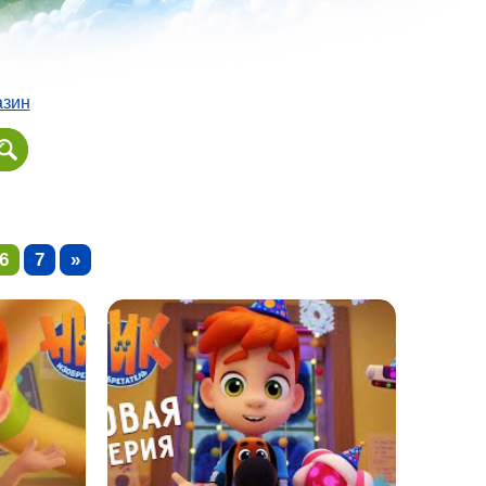
азин
6
7
»