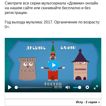
Смотрите все серии мультсериала «Домики» онлайн
на нашем сайте или скачивайте бесплатно и без
регистрации.
Год выхода мультика: 2017. Органичение по возрасту:
0+.
Play
00:00
Play
Mute
Settings
Enter
fullsc
Иглу - 2 серия
»