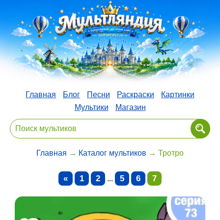
Главная
Блог
Песни
Раскраски
Картинки
Мультики
Магазин
Главная
→
Каталог мультиков
→ Тротро
«
1
2
5
6
7
...