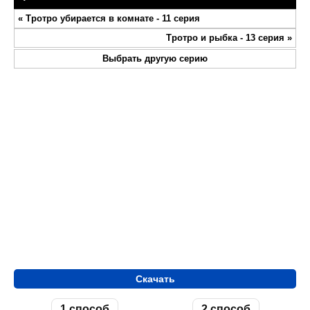
Play
Mute
Settings
Enter
«
Тротро убирается в комнате - 11 серия
fullsc
Тротро и рыбка - 13 серия
»
Выбрать другую серию
Скачать
1 способ
2 способ