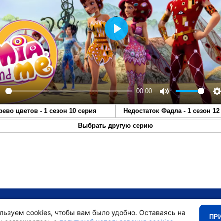
Play
00:00
lay
Mute
S
рево цветов - 1 сезон 10 серия
Недостаток Фадла - 1 сезон 12
Выбрать другую серию
•
Главная
•
льзуем cookies, чтобы вам было удобно. Оставаясь на
ПР