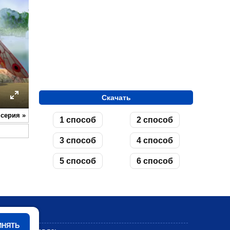
Скачать
ettings
Enter
 серия
»
1 способ
2 способ
fullscreen
3 способ
4 способ
5 способ
6 способ
Мультики
ИНЯТЬ