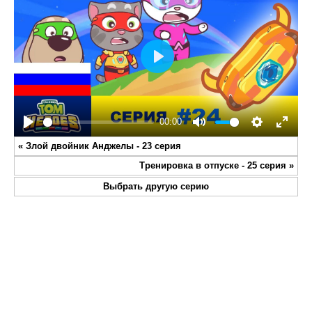
Play
00:00
Play
Mute
Settings
Enter
«
Злой двойник Анджелы - 23 серия
fullsc
Тренировка в отпуске - 25 серия
»
Выбрать другую серию