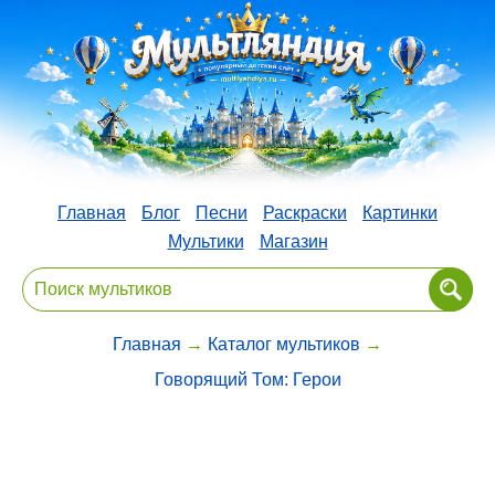
Главная
Блог
Песни
Раскраски
Картинки
Мультики
Магазин
Главная
→
Каталог мультиков
→
Говорящий Том: Герои