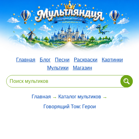
Главная
Блог
Песни
Раскраски
Картинки
Мультики
Магазин
Главная
→
Каталог мультиков
→
Говорящий Том: Герои