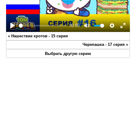
Play
00:00
Play
Mute
Settings
Enter
«
Нашествие кротов - 15 серия
fullsc
Черепашка - 17 серия
»
Выбрать другую серию