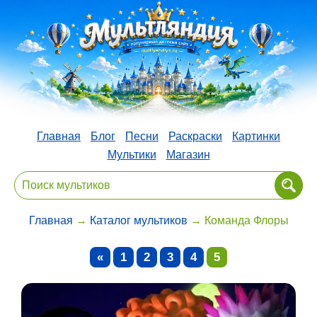
Главная
Блог
Песни
Раскраски
Картинки
Мультики
Магазин
Главная
→
Каталог мультиков
→ Команда Флоры
«
1
2
3
4
5