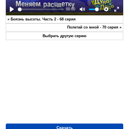
00:00
Play
Mute
Settings
Enter
«
Боязнь высоты. Часть 2 - 68 серия
fullsc
Полетай со мной - 70 серия
»
Выбрать другую серию
Скачать