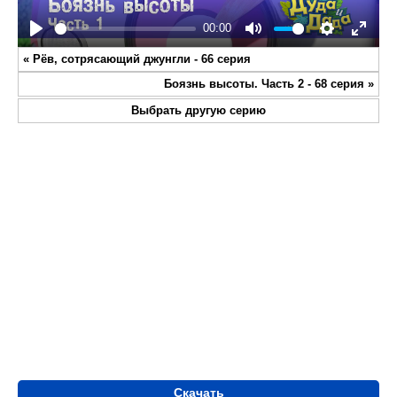
00:00
Play
Mute
Settings
Enter
«
Рёв, сотрясающий джунгли - 66 серия
fullsc
Боязнь высоты. Часть 2 - 68 серия
»
Выбрать другую серию
Скачать