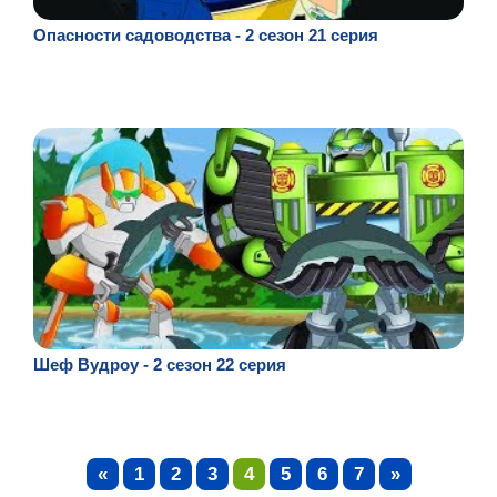
Опасности садоводства - 2 сезон 21 серия
Шеф Вудроу - 2 сезон 22 серия
«
1
2
3
4
5
6
7
»