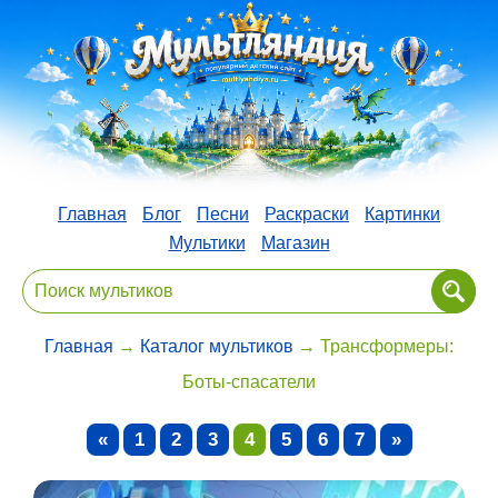
Главная
Блог
Песни
Раскраски
Картинки
Мультики
Магазин
Главная
→
Каталог мультиков
→ Трансформеры:
Боты-спасатели
«
1
2
3
4
5
6
7
»