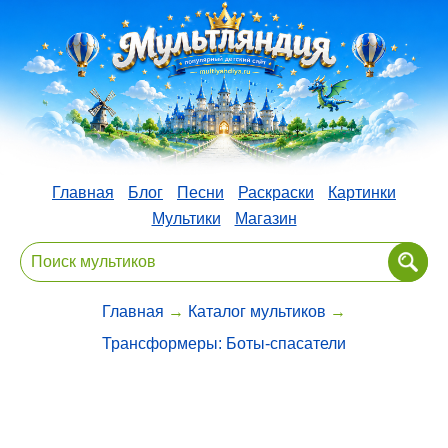
Главная
Блог
Песни
Раскраски
Картинки
Мультики
Магазин
Главная
→
Каталог мультиков
→
Трансформеры: Боты-спасатели