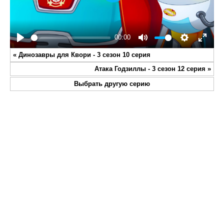
Play
00:00
Play
Mute
Settings
Enter
«
Динозавры для Квори - 3 сезон 10 серия
fullsc
Атака Годзиллы - 3 сезон 12 серия
»
Выбрать другую серию