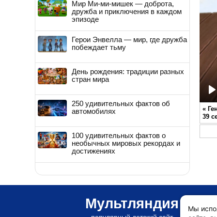
Мир Ми-ми-мишек — доброта,
дружба и приключения в каждом
эпизоде
Герои Энвелла — мир, где дружба
побеждает тьму
День рождения: традиции разных
стран мира
P
250 удивительных фактов об
«
Ге
автомобилях
39 с
100 удивительных фактов о
необычных мировых рекордах и
достижениях
Мультляндия
Мы испо
популярный детский сайт