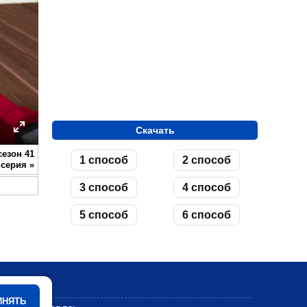
Скачать
ettings
Enter
сезон 41
1 способ
2 способ
fullscreen
серия
»
3 способ
4 способ
5 способ
6 способ
Мультики
ИНЯТЬ