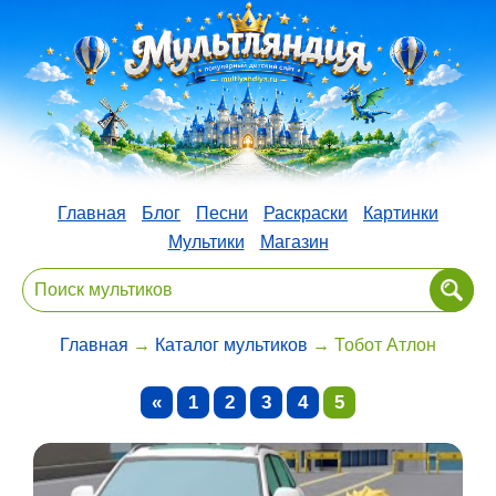
Главная
Блог
Песни
Раскраски
Картинки
Мультики
Магазин
Главная
→
Каталог мультиков
→ Тобот Атлон
«
1
2
3
4
5