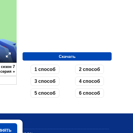
Скачать
ettings
Enter
 сезон 7
1 способ
2 способ
fullscreen
серия
»
3 способ
4 способ
5 способ
6 способ
Мультики
ИНЯТЬ