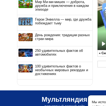
Мир Ми-ми-мишек — доброта,
дружба и приключения в каждом
эпизоде
Герои Энвелла — мир, где дружба
побеждает тьму
День рождения: традиции разных
стран мира
P
250 удивительных фактов об
«
Сн
автомобилях
100 удивительных фактов о
необычных мировых рекордах и
достижениях
Мультляндия
Мы испо
популярный детский сайт