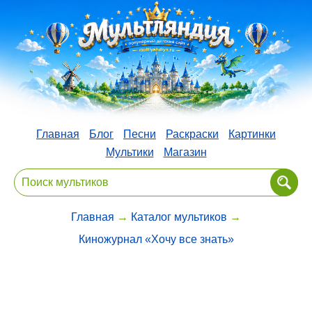
Главная
Блог
Песни
Раскраски
Картинки
Мультики
Магазин
Главная
→
Каталог мультиков
→
Киножурнал «Хочу все знать»