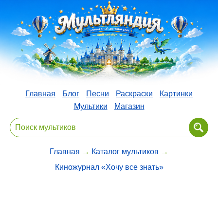
Главная
Блог
Песни
Раскраски
Картинки
Мультики
Магазин
Главная
→
Каталог мультиков
→
Киножурнал «Хочу все знать»