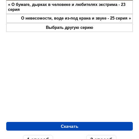
Play
Mute
Settings
Enter
«
О бумаге, дырках в человеке и любителях экстрима - 23
fullsc
серия
О невесомости, воде из-под крана и звуке - 25 серия
»
Выбрать другую серию
Скачать