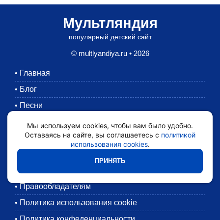
Мультляндия
популярный детский сайт
© multlyandiya.ru • 2026
•
Главная
•
Блог
•
Песни
•
Раскраски
Мы используем cookies, чтобы вам было удобно.
Оставаясь на сайте, вы соглашаетесь с
политикой
•
Картинки
использования cookies
.
•
Мультики
ПРИНЯТЬ
•
Обратная связь
•
Правообладателям
•
Политика использования cookie
•
Политика конфеденциальности