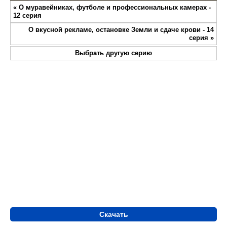
Play
Mute
Settings
Enter
«
О муравейниках, футболе и профессиональных камерах -
fullsc
12 серия
О вкусной рекламе, остановке Земли и сдаче крови - 14
серия
»
Выбрать другую серию
Скачать