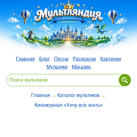
Главная
Блог
Песни
Раскраски
Картинки
Мультики
Магазин
Главная
→
Каталог мультиков
→
Киножурнал «Хочу все знать»