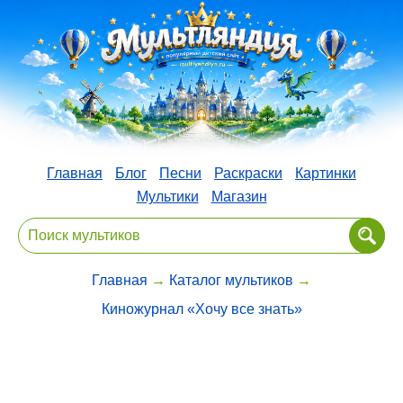
Главная
Блог
Песни
Раскраски
Картинки
Мультики
Магазин
Главная
→
Каталог мультиков
→
Киножурнал «Хочу все знать»