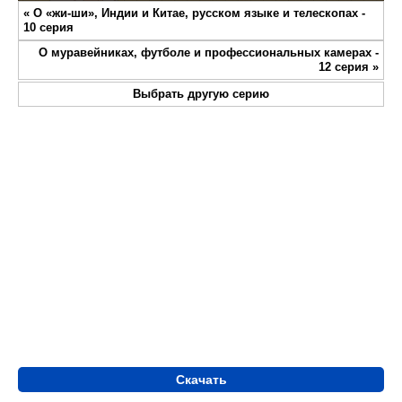
Play
Mute
Settings
Enter
«
О «жи-ши», Индии и Китае, русском языке и телескопах -
fullsc
10 серия
О муравейниках, футболе и профессиональных камерах -
12 серия
»
Выбрать другую серию
Скачать