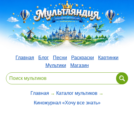
Главная
Блог
Песни
Раскраски
Картинки
Мультики
Магазин
Главная
→
Каталог мультиков
→
Киножурнал «Хочу все знать»