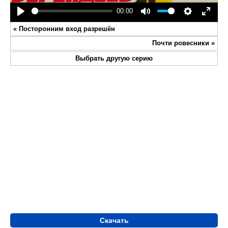
00:00
Play
Mute
Settings
Enter
«
Посторонним вход разрешён
fullsc
Почти ровесники
»
Выбрать другую серию
Скачать