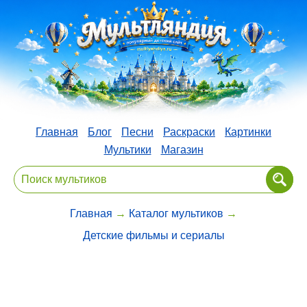
Главная
Блог
Песни
Раскраски
Картинки
Мультики
Магазин
Главная
→
Каталог мультиков
→
Детские фильмы и сериалы